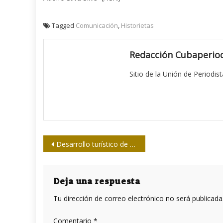
Tagged
Comunicación
,
Historietas
Redacción Cubaperiod
Sitio de la Unión de Periodis
Navegación
Desarrollo turístico de Cuba en la mira de periodistas del mundo
de
entradas
Deja una respuesta
Tu dirección de correo electrónico no será publicada
Comentario
*