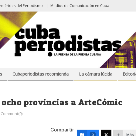
emérides del Periodismo
Medios de Comunicación en Cuba
s
Cubaperiodistas recomienda
La cámara lúcida
Editori
 ocho provincias a ArteCómic
Comment(0)
Compartir
Más
0