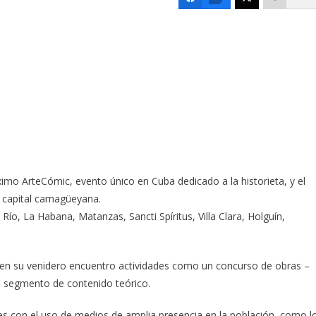
imo ArteCómic, evento único en Cuba dedicado a la historieta, y el
la capital camagüeyana.
ío, La Habana, Matanzas, Sancti Spíritus, Villa Clara, Holguín,
rá en su venidero encuentro actividades como un concurso de obras –
n segmento de contenido teórico.
uales con el uso de medios de amplia presencia en la población, como l