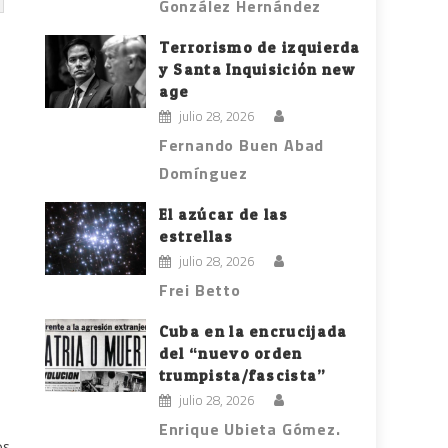
González Hernández
Terrorismo de izquierda
y Santa Inquisición new
age
julio 28, 2026
Fernando Buen Abad
Domínguez
El azúcar de las
estrellas
julio 28, 2026
Frei Betto
Cuba en la encrucijada
del “nuevo orden
trumpista/fascista”
julio 28, 2026
Enrique Ubieta Gómez.
os