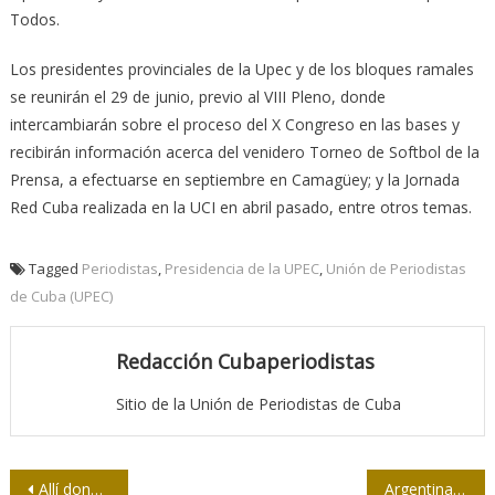
Todos.
Los presidentes provinciales de la Upec y de los bloques ramales
se reunirán el 29 de junio, previo al VIII Pleno, donde
intercambiarán sobre el proceso del X Congreso en las bases y
recibirán información acerca del venidero Torneo de Softbol de la
Prensa, a efectuarse en septiembre en Camagüey; y la Jornada
Red Cuba realizada en la UCI en abril pasado, entre otros temas.
Tagged
Periodistas
,
Presidencia de la UPEC
,
Unión de Periodistas
de Cuba (UPEC)
Redacción Cubaperiodistas
Sitio de la Unión de Periodistas de Cuba
Navegación
Allí donde descansan los tres grandes de Cuba
Argentina Jiménez. Siempre en la memoria