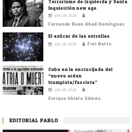
Terrorismo de izquierda y Santa
Inquisición new age
julio 28, 2026
Fernando Buen Abad Domínguez
El azúcar de las estrellas
Frei Betto
julio 28, 2026
Cuba en la encrucijada del
“nuevo orden
trumpista/fascista”
julio 28, 2026
Enrique Ubieta Gómez.
EDITORIAL PABLO