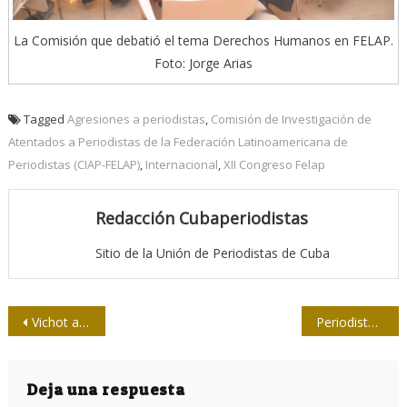
La Comisión que debatió el tema Derechos Humanos en FELAP.
Foto: Jorge Arias
Tagged
Agresiones a periodistas
,
Comisión de Investigación de
Atentados a Periodistas de la Federación Latinoamericana de
Periodistas (CIAP-FELAP)
,
Internacional
,
XII Congreso Felap
Redacción Cubaperiodistas
Sitio de la Unión de Periodistas de Cuba
Navegación
Vichot alerta: aún no podemos amainar
Periodistas por amor al oficio
de
entradas
Deja una respuesta