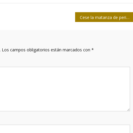
Cese la matanza de periodistas en México
.
Los campos obligatorios están marcados con
*