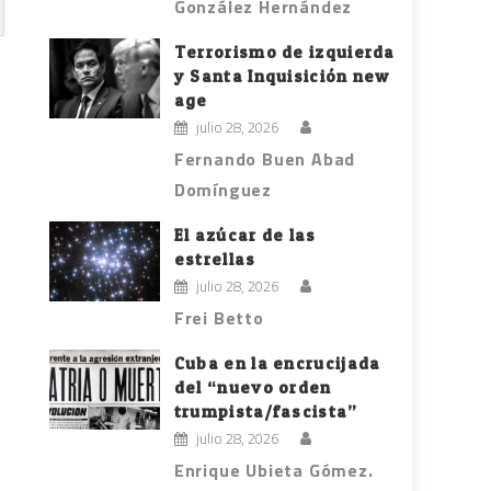
González Hernández
Terrorismo de izquierda
y Santa Inquisición new
age
julio 28, 2026
Fernando Buen Abad
Domínguez
El azúcar de las
estrellas
julio 28, 2026
Frei Betto
Cuba en la encrucijada
del “nuevo orden
trumpista/fascista”
julio 28, 2026
Enrique Ubieta Gómez.