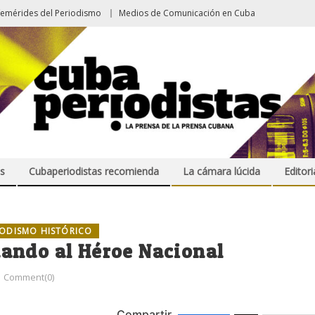
femérides del Periodismo
Medios de Comunicación en Cuba
s
Cubaperiodistas recomienda
La cámara lúcida
Editori
IODISMO HISTÓRICO
ando al Héroe Nacional
Comment(0)
Compartir