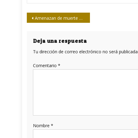
Navegación
Amenazan de muerte a Embajador de Venezuela en Argentina
de
entradas
Deja una respuesta
Tu dirección de correo electrónico no será publicada
Comentario
*
Nombre
*