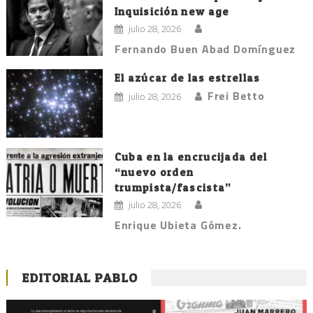
Inquisición new age
julio 28, 2026
Fernando Buen Abad Domínguez
El azúcar de las estrellas
Frei Betto
julio 28, 2026
Cuba en la encrucijada del
“nuevo orden
trumpista/fascista”
julio 28, 2026
Enrique Ubieta Gómez.
EDITORIAL PABLO