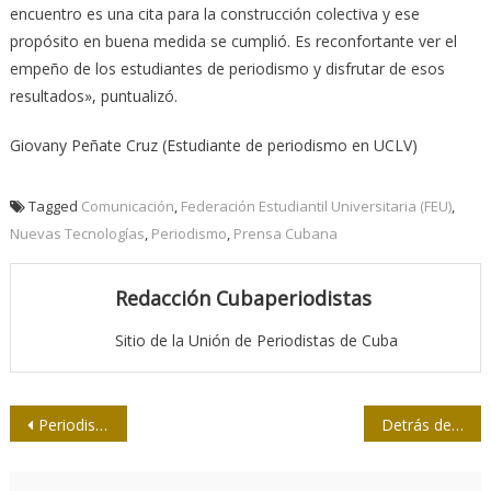
encuentro es una cita para la construcción colectiva y ese
propósito en buena medida se cumplió. Es reconfortante ver el
empeño de los estudiantes de periodismo y disfrutar de esos
resultados», puntualizó.
Giovany Peñate Cruz (Estudiante de periodismo en UCLV)
Tagged
Comunicación
,
Federación Estudiantil Universitaria (FEU)
,
Nuevas Tecnologías
,
Periodismo
,
Prensa Cubana
Redacción Cubaperiodistas
Sitio de la Unión de Periodistas de Cuba
Navegación
Periodistas y sindicalistas analizan preparativos del Primero de Mayo en Holguín
Detrás de cada trazo, una historia…
de