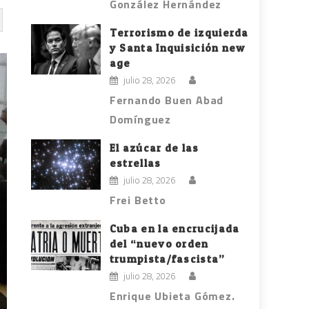
González Hernández
Terrorismo de izquierda
y Santa Inquisición new
age
julio 28, 2026
Fernando Buen Abad
Domínguez
El azúcar de las
estrellas
julio 28, 2026
Frei Betto
Cuba en la encrucijada
del “nuevo orden
trumpista/fascista”
julio 28, 2026
Enrique Ubieta Gómez.