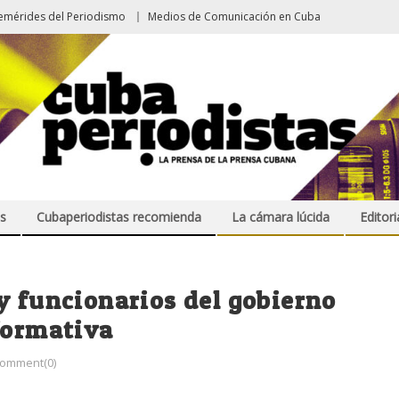
emérides del Periodismo
Medios de Comunicación en Cuba
s
Cubaperiodistas recomienda
La cámara lúcida
Editori
y funcionarios del gobierno
formativa
omment(0)