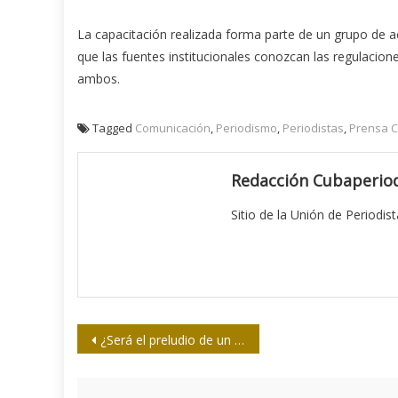
La capacitación realizada forma parte de un grupo de ac
que las fuentes institucionales conozcan las regulaciones 
ambos.
Tagged
Comunicación
,
Periodismo
,
Periodistas
,
Prensa 
Redacción Cubaperiod
Sitio de la Unión de Periodis
Navegación
¿Será el preludio de un nuevo Irak 2003?
de