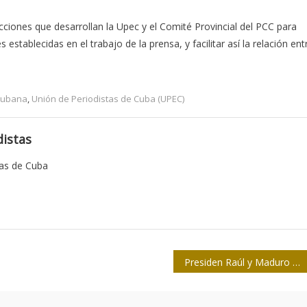
ciones que desarrollan la Upec y el Comité Provincial del PCC para
establecidas en el trabajo de la prensa, y facilitar así la relación ent
Cubana
,
Unión de Periodistas de Cuba (UPEC)
istas
tas de Cuba
Presiden Raúl y Maduro acto de solidaridad con Venezuela