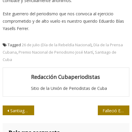
combate y Sencillamente anónimos.
Este guerrero del periodismo que nos convoca al ejercicio
comprometido y de alto vuelo es nuestro querido Eduardo Blas
Yasells Ferrer.
Tagged
26 de julio (Día de la Rebeldía Nacional)
,
Día de la Prensa
Cubana
,
Premio Nacional de Periodismo José Martí
,
Santiago de
Cuba
Redacción Cubaperiodistas
Sitio de la Unión de Periodistas de Cuba
Navegación
Santiago de Cuba, capital del periodismo cubano
Falleció Eva Rodríguez, fundadora de la TV Cubana
de