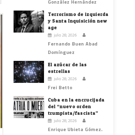
González Hernández
Terrorismo de izquierda
y Santa Inquisición new
age
julio 28, 2026
Fernando Buen Abad
Domínguez
El azúcar de las
estrellas
julio 28, 2026
Frei Betto
Cuba en la encrucijada
del “nuevo orden
trumpista/fascista”
julio 28, 2026
Enrique Ubieta Gómez.