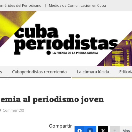
emérides del Periodismo
Medios de Comunicación en Cuba
s
Cubaperiodistas recomienda
La cámara lúcida
Editori
premia al periodismo joven
Comment(0)
Compartir
Más
0