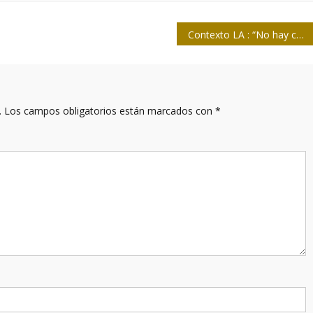
Contexto LA : “No hay cetro mejor que un buen periódico”
.
Los campos obligatorios están marcados con
*