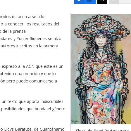
modos de acercarse a los
dio a conocer los resultados del
 de la prensa.
ladares y Yunier Riquenes se alzó
autores inscritos en la primera
ra, expresó a la ACN que este es un
btenido una mención y que lo
sión pero puede comunicarse a
 un texto que aporta indiscutibles
s posibilidades que brinda el género
, o Eldys Baratute, de Guantánamo
Flora, de René Portocarrero