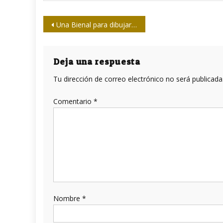
Navegación
Una Bienal para dibujar la Paz
de
entradas
Deja una respuesta
Tu dirección de correo electrónico no será publicada
Comentario
*
Nombre
*