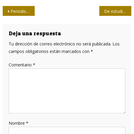
Navegación
Periodistas en la capital bailaron al ritmo de Manolito Simonet y su trabuco
De estudios y deportes, conversando en la Universidad
de
entradas
Deja una respuesta
Tu dirección de correo electrónico no será publicada.
Los
campos obligatorios están marcados con
*
Comentario
*
Nombre
*