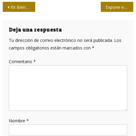
Navegación
XX Bienal de Humorismo extiende plazo de admisión
Expone en Santiago de Cuba fotógrafo norteamericano
de
entradas
Deja una respuesta
Tu dirección de correo electrónico no será publicada.
Los
campos obligatorios están marcados con
*
Comentario
*
Nombre
*