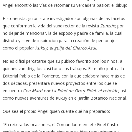
Ángel encontró las vías de retomar su verdadera pasión: el dibujo.
Historietista, guionista e investigador son algunas de las facetas
que conforman la vida del subdirector de la revista
Zunzún
; por
no dejar de mencionar, la de esposo y padre de familia, la cual
disfruta y sirve de inspiración para la creación de personajes
como el popular
Kukuy, el güije del Charco Azul
.
No es difícil percatarse que su público favorito son los niños, a
quienes van dirigidos casi todo sus trabajos. Este año junto a la
Editorial Pablo de la Torriente, con la que colabora hace más de
dos décadas, presentará nuevos proyectos entre los que se
encuentra
Con Martí por La Edad de Oro
y
Fidel, el rebelde
, así
como nuevas aventuras de Kukuy en el Jardín Botánico Nacional.
Que sea el propio Ángel quien cuente qué ha preparado:
“En reiteradas ocasiones, el Comandante en Jefe Fidel Castro
explicó que no había nacido sino que se hizo revolucionario al