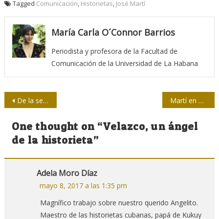
Tagged
Comunicación
,
Historietas
,
José Martí
María Carla O´Connor Barrios
Periodista y profesora de la Facultad de
Comunicación de la Universidad de La Habana
Navegación
De la semiótica a la guerra de los símbolos
Martí en Fidel. Glosas de una Reflexión memorable
de
One thought on “
Velazco, un ángel
entradas
de la historieta
”
Adela Moro Díaz
mayo 8, 2017 a las 1:35 pm
Magnífico trabajo sobre nuestro querido Angelito.
Maestro de las historietas cubanas, papá de Kukuy