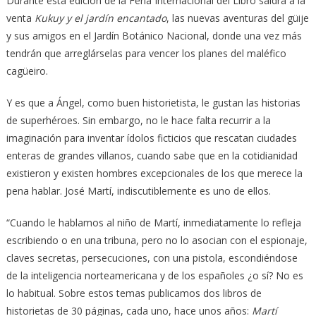
Durante esta edición de la Feria Internacional del Libro saldrá a la
venta
Kukuy y el jardín encantado
, las nuevas aventuras del güije
y sus amigos en el Jardín Botánico Nacional, donde una vez más
tendrán que arreglárselas para vencer los planes del maléfico
cagüeiro.
Y es que a Ángel, como buen historietista, le gustan las historias
de superhéroes. Sin embargo, no le hace falta recurrir a la
imaginación para inventar ídolos ficticios que rescatan ciudades
enteras de grandes villanos, cuando sabe que en la cotidianidad
existieron y existen hombres excepcionales de los que merece la
pena hablar. José Martí, indiscutiblemente es uno de ellos.
“Cuando le hablamos al niño de Martí, inmediatamente lo refleja
escribiendo o en una tribuna, pero no lo asocian con el espionaje,
claves secretas, persecuciones, con una pistola, escondiéndose
de la inteligencia norteamericana y de los españoles ¿o sí? No es
lo habitual. Sobre estos temas publicamos dos libros de
historietas de 30 páginas, cada uno, hace unos años:
Martí