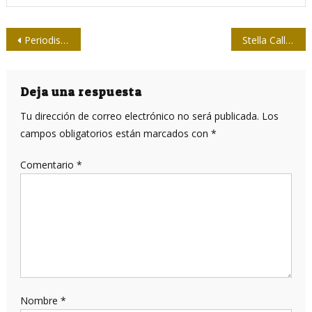
Navegación
Periodistas de Las Tunas analizan su labor en 2016
Stella Calloni prestigia Jurado del Premio Casa 2016
de
entradas
Deja una respuesta
Tu dirección de correo electrónico no será publicada.
Los
campos obligatorios están marcados con
*
Comentario
*
Nombre
*