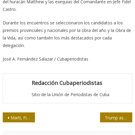
del huracán Matthew y las exequias del Comandante en Jefe Fidel
Castro.
Durante los encuentros se seleccionaron los candidatos a los
premios provinciales y nacionales por la obra del año y la Obra de
la Vida, así como también los más destacados por cada
delegación.
José A. Fernández Salazar / Cubaperiodistas
Redacción Cubaperiodistas
Sitio de la Unión de Periodistas de Cuba
Navegación
Martí, Fidel y Hart en los ejes temáticos de la Editorial Pablo para Feria del Libro
Trump asume como el 45° presidente de EE.UU.
de