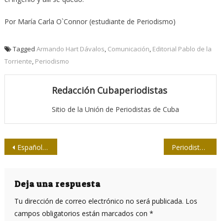
Por María Carla O`Connor (estudiante de Periodismo)
Tagged
Armando Hart Dávalos
,
Comunicación
,
Editorial Pablo de la
Torriente
,
Periodismo
Redacción Cubaperiodistas
Sitio de la Unión de Periodistas de Cuba
Navegación
Español a lo cubano
Periodistas de Las Tunas analizan su labor en 2016
de
entradas
Deja una respuesta
Tu dirección de correo electrónico no será publicada.
Los
campos obligatorios están marcados con
*