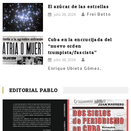
El azúcar de las estrellas
Frei Betto
julio 28, 2026
Cuba en la encrucijada del
“nuevo orden
trumpista/fascista”
julio 28, 2026
Enrique Ubieta Gómez.
EDITORIAL PABLO