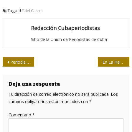
Tagged
Fidel Castro
Redacción Cubaperiodistas
Sitio de la Unión de Periodistas de Cuba
Navegación
Periodistas cubanos en Vietnam para intercambiar experiencias
En La Habana, 5ta. reunión de la Comisión Bilateral Cuba-EE.UU.
de
entradas
Deja una respuesta
Tu dirección de correo electrónico no será publicada.
Los
campos obligatorios están marcados con
*
Comentario
*