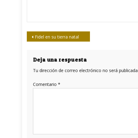
Navegación
Fidel en su tierra natal
de
entradas
Deja una respuesta
Tu dirección de correo electrónico no será publicada
Comentario
*