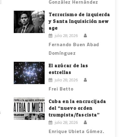
González Hernández
Terrorismo de izquierda
y Santa Inquisición new
a
age
julio 28, 2026
Fernando Buen Abad
Domínguez
El azúcar de las
estrellas
julio 28, 2026
Frei Betto
Cuba en la encrucijada
del “nuevo orden
s
trumpista/fascista”
julio 28, 2026
Enrique Ubieta Gómez.