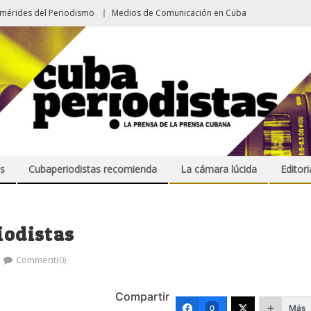
emérides del Periodismo
Medios de Comunicación en Cuba
s
Cubaperiodistas recomienda
La cámara lúcida
Editori
iodistas
Comment(0)
Compartir
Más
0