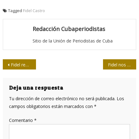
Tagged
Fidel Castro
Redacción Cubaperiodistas
Sitio de la Unión de Periodistas de Cuba
Navegación
Fidel regresa a Bayamo
Fidel nos enseñó a ser periodistas
de
entradas
Deja una respuesta
Tu dirección de correo electrónico no será publicada.
Los
campos obligatorios están marcados con
*
Comentario
*