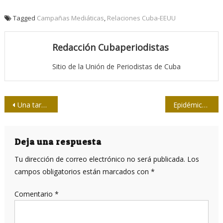
Tagged
Campañas Mediáticas
,
Relaciones Cuba-EEUU
Redacción Cubaperiodistas
Sitio de la Unión de Periodistas de Cuba
Navegación
Una tarde en casa… con colegas jubilados
Epidémico, doméstico
de
entradas
Deja una respuesta
Tu dirección de correo electrónico no será publicada.
Los
campos obligatorios están marcados con
*
Comentario
*