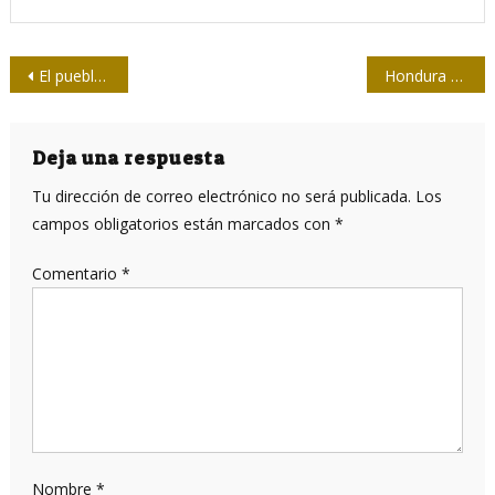
Navegación
El pueblo ahí con su amor por Fidel
Hondura en los detalles
de
entradas
Deja una respuesta
Tu dirección de correo electrónico no será publicada.
Los
campos obligatorios están marcados con
*
Comentario
*
Nombre
*