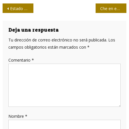
Navegación
Estado cubano financiará al 50% precios de materiales a damnificados por huracán
Che en entrevista poco conocida: normalización con EE.UU. sobre la base de los principios y de una total igualdad, sería ideal
de
entradas
Deja una respuesta
Tu dirección de correo electrónico no será publicada.
Los
campos obligatorios están marcados con
*
Comentario
*
Nombre
*