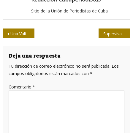
Sitio de la Unión de Periodistas de Cuba
Navegación
Una Valija plena de amor y solidaridad
Supervisa Raúl en Baracoa tareas de la recuperación tras huracán
de
entradas
Deja una respuesta
Tu dirección de correo electrónico no será publicada.
Los
campos obligatorios están marcados con
*
Comentario
*