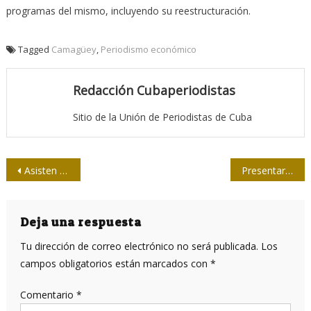
programas del mismo, incluyendo su reestructuración.
Tagged
Camagüey
,
Periodismo económico
Redacción Cubaperiodistas
Sitio de la Unión de Periodistas de Cuba
Navegación
Asisten Raúl y el Primer Ministro de Argelia a firma de acuerdo
Presentarán libros sobre periodismo audiovisual
de
entradas
Deja una respuesta
Tu dirección de correo electrónico no será publicada.
Los
campos obligatorios están marcados con
*
Comentario
*