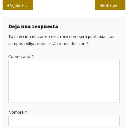
Navegación
Vigilia en La Habana en honor a víctimas del crimen de Barbados
Recibe periódico 5 de Septiembre honrosa distinción nacional
de
entradas
Deja una respuesta
Tu dirección de correo electrónico no será publicada.
Los
campos obligatorios están marcados con
*
Comentario
*
Nombre
*