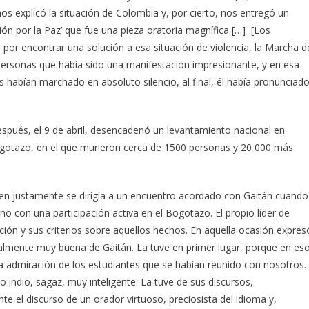
nos explicó la situación de Colombia y, por cierto, nos entregó un
ón por la Paz’ que fue una pieza oratoria magnífica […] [Los
 por encontrar una solución a esa situación de violencia, la Marcha d
personas que había sido una manifestación impresionante, y en esa
 habían marchado en absoluto silencio, al final, él había pronunciad
después, el 9 de abril, desencadenó un levantamiento nacional en
gotazo, en el que murieron cerca de 1500 personas y 20 000 más
uien justamente se dirigía a un encuentro acordado con Gaitán cuando
no con una participación activa en el Bogotazo. El propio líder de
ción y sus criterios sobre aquellos hechos. En aquella ocasión expres
 realmente muy buena de Gaitán. La tuve en primer lugar, porque en es
la admiración de los estudiantes que se habían reunido con nosotros.
 indio, sagaz, muy inteligente. La tuve de sus discursos,
te el discurso de un orador virtuoso, preciosista del idioma y,