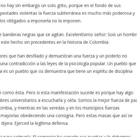
no hay sin embargo un solo grito, porque en el fondo de sus
pestades violentas la fuerza subterránea es mucho más poderosa y
los obligados a imponerla no la imponen.
de banderas negras que se agitan. Excelentísimo señor: Sois un hombr
n este hecho sin precedentes en la historia de Colombia.
bres que han desfilado y demuestran una fuerza y un poderío no
 una contradicción a las leyes de la psicología popular. Un pueblo que
iva es un pueblo que os demuestra que tiene un espíritu de disciplina
 como ésta. Pero si esta manifestación sucede es porque hay algo
mbres universitarios a escucharla y oírla. Somos la mejor fuerza de pa
mbia, y mientras en las veredas y en los municipios fuerzas
es mayorías obedeciendo una consigna. Pero estas masas que así se
ijera: Ejerced la legítima defensa.
a para colmarla. El comercio ha cerrado sus puertas y le debemos