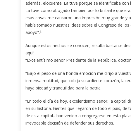
además, elocuente. La tuve porque se identificaba con l
La tuve como abogado también por lo brillante que era. Es
esas cosas me causaron una impresión muy grande y a
había tomado nuestras ideas sobre el Congreso de los es
2
apoyó”.
Aunque estos hechos se conocen, resulta bastante desco
aquí:
“Excelentísimo señor Presidente de la República, docto
”Bajo el peso de una honda emoción me dirijo a vuestra
inmensa multitud, que cobija su ardiente corazón, lacera
haya piedad y tranquilidad para la patria.
”En todo el día de hoy, excelentísimo señor, la capita
en su historia. Gentes que llegaron de todo el país, de to
de esta capital– han venido a congregarse en esta plaza,
irrevocable decisión de defender sus derechos.