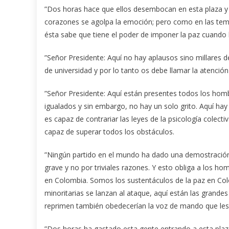
”Dos horas hace que ellos desembocan en esta plaza y 
corazones se agolpa la emoción; pero como en las tem
ésta sabe que tiene el poder de imponer la paz cuando 
”Señor Presidente: Aquí no hay aplausos sino millares 
de universidad y por lo tanto os debe llamar la atenció
”Señor Presidente: Aquí están presentes todos los hom
igualados y sin embargo, no hay un solo grito. Aquí hay
es capaz de contrariar las leyes de la psicología colect
capaz de superar todos los obstáculos.
”Ningún partido en el mundo ha dado una demostración
grave y no por triviales razones. Y esto obliga a los ho
en Colombia. Somos los sustentáculos de la paz en Colo
minoritarias se lanzan al ataque, aquí están las grand
reprimen también obedecerían la voz de mando que les d
”Dos horas ha gastado esta gente entrando a esta plaz