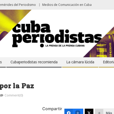
emérides del Periodismo
Medios de Comunicación en Cuba
s
Cubaperiodistas recomienda
La cámara lúcida
Editori
 por la Paz
Comment(0)
Compartir
Más
0