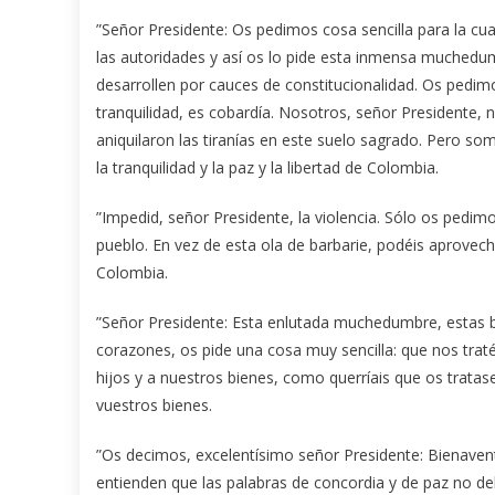
”Señor Presidente: Os pedimos cosa sencilla para la cu
las autoridades y así os lo pide esta inmensa muchedum
desarrollen por cauces de constitucionalidad. Os pedim
tranquilidad, es cobardía. Nosotros, señor Presidente
aniquilaron las tiranías en este suelo sagrado. Pero som
la tranquilidad y la paz y la libertad de Colombia.
”Impedid, señor Presidente, la violencia. Sólo os pedi
pueblo. En vez de esta ola de barbarie, podéis aprovec
Colombia.
”Señor Presidente: Esta enlutada muchedumbre, estas b
corazones, os pide una cosa muy sencilla: que nos trat
hijos y a nuestros bienes, como querríais que os tratas
vuestros bienes.
”Os decimos, excelentísimo señor Presidente: Bienavent
entienden que las palabras de concordia y de paz no deb