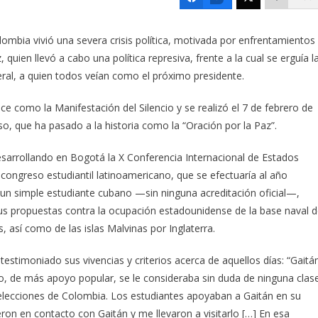
lombia vivió una severa crisis política, motivada por enfrentamientos
quien llevó a cabo una política represiva, frente a la cual se erguía l
beral, a quien todos veían como el próximo presidente.
 como la Manifestación del Silencio y se realizó el 7 de febrero de
o, que ha pasado a la historia como la “Oración por la Paz”.
sarrollando en Bogotá la X Conferencia Internacional de Estados
congreso estudiantil latinoamericano, que se efectuaría al año
ó un simple estudiante cubano —sin ninguna acreditación oficial—,
sus propuestas contra la ocupación estadounidense de la base naval 
así como de las islas Malvinas por Inglaterra.
estimoniado sus vivencias y criterios acerca de aquellos días: “Gaitá
io, de más apoyo popular, se le consideraba sin duda de ninguna clas
 elecciones de Colombia. Los estudiantes apoyaban a Gaitán en su
ron en contacto con Gaitán y me llevaron a visitarlo […] En esa