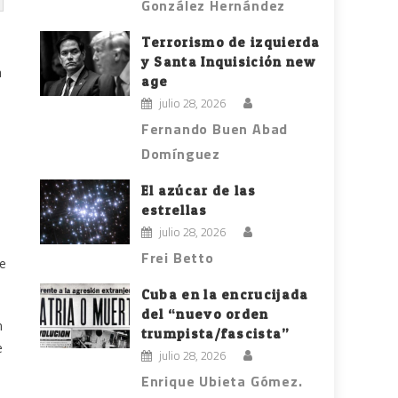
González Hernández
Terrorismo de izquierda
y Santa Inquisición new
a
age
julio 28, 2026
Fernando Buen Abad
Domínguez
El azúcar de las
estrellas
julio 28, 2026
Frei Betto
de
Cuba en la encrucijada
del “nuevo orden
n
trumpista/fascista”
e
julio 28, 2026
Enrique Ubieta Gómez.