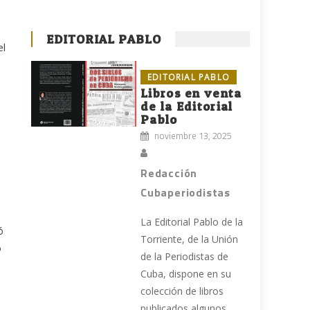
EDITORIAL PABLO
el
EDITORIAL PABLO
o
Libros en venta
de la Editorial
Pablo
noviembre 13, 2025
Redacción
Cubaperiodistas
La Editorial Pablo de la
ó
Torriente, de la Unión
o
de la Periodistas de
Cuba, dispone en su
colección de libros
publicados algunos