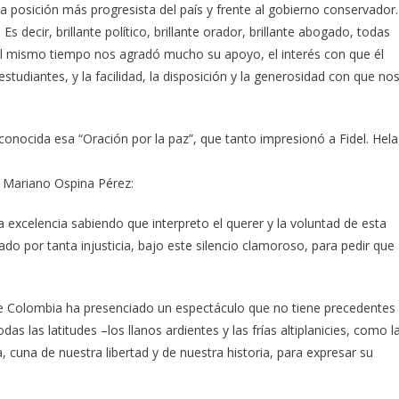
a posición más progresista del país y frente al gobierno conservador.
 decir, brillante político, brillante orador, brillante abogado, todas
l mismo tiempo nos agradó mucho su apoyo, el interés con que él
tudiantes, y la facilidad, la disposición y la generosidad con que no
nocida esa “Oración por la paz”, que tanto impresionó a Fidel. Hela
r Mariano Ospina Pérez:
 excelencia sabiendo que interpreto el querer y la voluntad de esta
do por tanta injusticia, bajo este silencio clamoroso, para pedir que
l de Colombia ha presenciado un espectáculo que no tiene precedentes
das las latitudes –los llanos ardientes y las frías altiplanicies, como l
 cuna de nuestra libertad y de nuestra historia, para expresar su