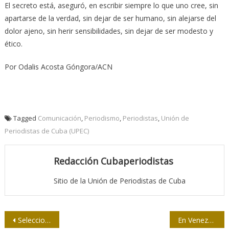
El secreto está, aseguró, en escribir siempre lo que uno cree, sin
apartarse de la verdad, sin dejar de ser humano, sin alejarse del
dolor ajeno, sin herir sensibilidades, sin dejar de ser modesto y
ético.
Por Odalis Acosta Góngora/ACN
Tagged
Comunicación
,
Periodismo
,
Periodistas
,
Unión de
Periodistas de Cuba (UPEC)
Redacción Cubaperiodistas
Sitio de la Unión de Periodistas de Cuba
Navegación
Seleccionados en Cienfuegos los finalistas del Concurso Nacional de la Crónica
En Venezuela no habrá golpe parlamentario