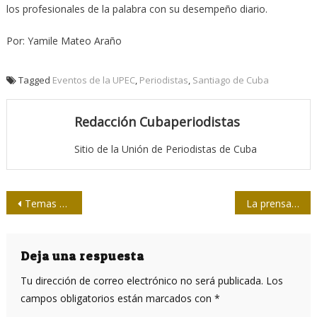
los profesionales de la palabra con su desempeño diario.
Por: Yamile Mateo Araño
Tagged
Eventos de la UPEC
,
Periodistas
,
Santiago de Cuba
Redacción Cubaperiodistas
Sitio de la Unión de Periodistas de Cuba
Navegación
Temas económicos desde la mirada del periodismo
La prensa cubana tiene que ser como Fidel, opina Labañino
de
entradas
Deja una respuesta
Tu dirección de correo electrónico no será publicada.
Los
campos obligatorios están marcados con
*