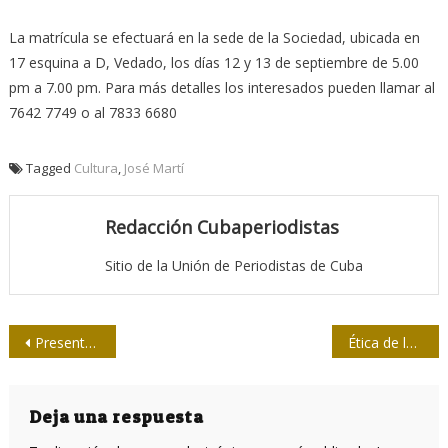
La matrícula se efectuará en la sede de la Sociedad, ubicada en
17 esquina a D, Vedado, los días 12 y 13 de septiembre de 5.00
pm a 7.00 pm. Para más detalles los interesados pueden llamar al
7642 7749 o al 7833 6680
Tagged
Cultura
,
José Martí
Redacción Cubaperiodistas
Sitio de la Unión de Periodistas de Cuba
Navegación
Presentan en fiesta de L’Humanité multimedia sobre Fidel
Ética de la paz y de los derechos humanos
de
entradas
Deja una respuesta