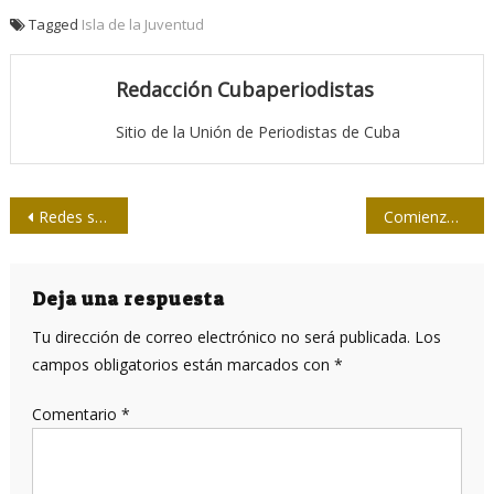
Tagged
Isla de la Juventud
Redacción Cubaperiodistas
Sitio de la Unión de Periodistas de Cuba
Navegación
Redes sociales e intimidad como moneda de cambio
Comienza este fin de semana Copa de Softbol Radio Sancti Spíritus
de
entradas
Deja una respuesta
Tu dirección de correo electrónico no será publicada.
Los
campos obligatorios están marcados con
*
Comentario
*