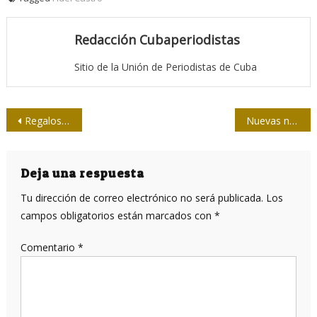
Redacción Cubaperiodistas
Sitio de la Unión de Periodistas de Cuba
Navegación
Regalos desde la Salud
Nuevas normas jurídicas a favor de la cultura cubana
de
entradas
Deja una respuesta
Tu dirección de correo electrónico no será publicada.
Los
campos obligatorios están marcados con
*
Comentario
*