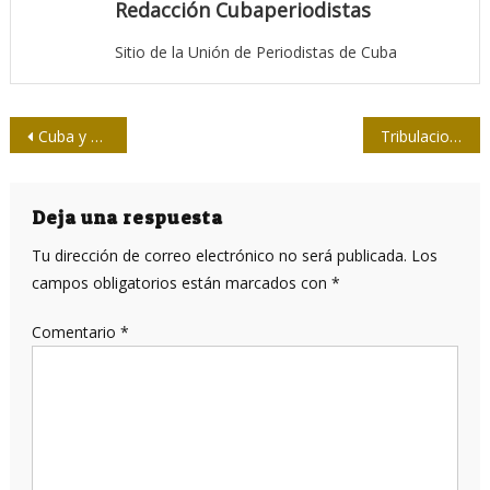
Redacción Cubaperiodistas
Sitio de la Unión de Periodistas de Cuba
Navegación
Cuba y EE.UU. avanzan en diálogo sobre compensaciones mutuas
Tribulaciones de unos periodistas cubanos camino a Río de Janeiro
de
entradas
Deja una respuesta
Tu dirección de correo electrónico no será publicada.
Los
campos obligatorios están marcados con
*
Comentario
*