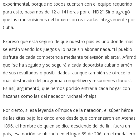
experimental, porque no todos cuentan con el equipo requerido
para esto, pasamos de 12 a 14 horas por el HD2”. Sirio agregó
que las transmisiones del boxeo son realizadas íntegramente por
Cuba.
Expresó que está seguro de que nuestro país es uno donde más
se están viendo los Juegos y lo hace sin abonar nada. “El pueblo
disfruta de cada competencia mediante televisión abierta”. Afirmó
que “se ha se­guido y se seguirá a cada deportista cubano amén
de sus resultados o po­sibilidades, aunque también se ofrece lo
más destacado del programa competitivo y resúmenes diarios”.
Es así, argumentó, que hemos podido en­trar a cada hogar con
ha­zañas co­mo las del nadador Mi­chael Phelps.
Por cierto, si esa leyenda olímpica de la natación, el súper héroe
de las citas bajo los cinco aros desde que comenzaron en Atenas
1896, el hombre de quien se dice desciende del delfín, fuera un
país, esa nación se ubicaría en el lugar 39 de 206, en el medallero