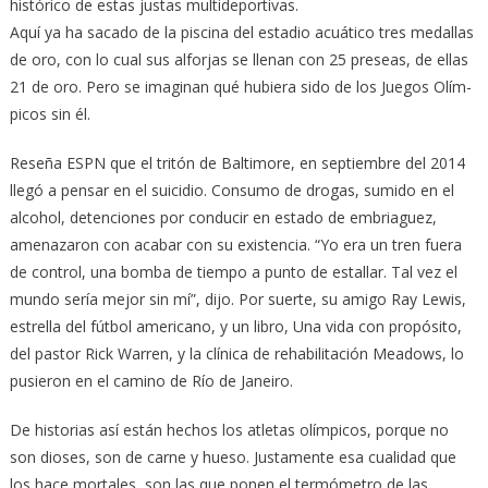
histórico de estas justas multideportivas.
Aquí ya ha sacado de la piscina del estadio acuático tres medallas
de oro, con lo cual sus alforjas se llenan con 25 preseas, de ellas
21 de oro. Pero se imaginan qué hubiera sido de los Juegos Olím­
picos sin él.
Reseña ESPN que el tritón de Baltimore, en septiembre del 2014
llegó a pensar en el suicidio. Con­su­mo de drogas, sumido en el
alcohol, detenciones por conducir en estado de embriaguez,
amenazaron con acabar con su existencia. “Yo era un tren fuera
de control, una bomba de tiempo a punto de estallar. Tal vez el
mundo sería mejor sin mí”, dijo. Por suerte, su amigo Ray Lewis,
estrella del fútbol americano, y un libro, Una vida con propósito,
del pastor Rick Warren, y la clínica de rehabilitación Meadows, lo
pu­sieron en el camino de Río de Ja­neiro.
De historias así están hechos los atletas olímpicos, porque no
son dioses, son de carne y hueso. Jus­ta­mente esa cualidad que
los hace mortales, son las que ponen el termómetro de las