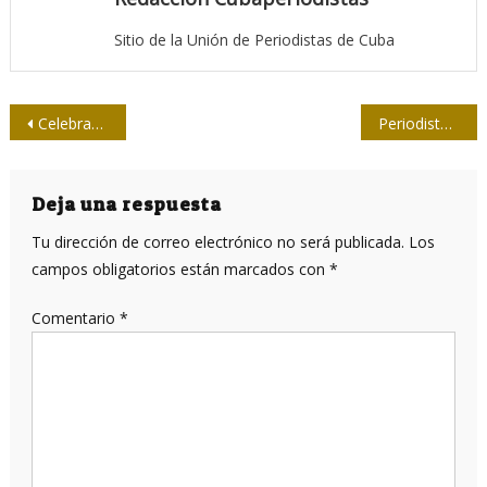
Sitio de la Unión de Periodistas de Cuba
Navegación
Celebran periodistas cubanos cumpleaños 90 de Fidel Castro
Periodistas avileños felicitan a Fidel
de
entradas
Deja una respuesta
Tu dirección de correo electrónico no será publicada.
Los
campos obligatorios están marcados con
*
Comentario
*