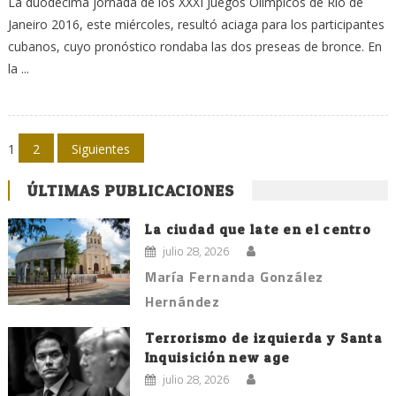
La duodécima jornada de los XXXI Juegos Olímpicos de Río de
Janeiro 2016, este miércoles, resultó aciaga para los participantes
cubanos, cuyo pronóstico rondaba las dos preseas de bronce. En
la ...
Navegación
1
2
Siguientes
de
ÚLTIMAS PUBLICACIONES
entradas
La ciudad que late en el centro
julio 28, 2026
María Fernanda González
Hernández
Terrorismo de izquierda y Santa
Inquisición new age
julio 28, 2026