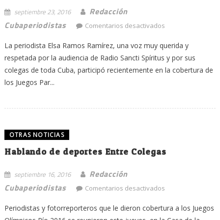
Redacción
septiembre 23, 2016
en
Cubaperiodistas
Comentarios desactivados
¡Muito
La periodista Elsa Ramos Ramírez, una voz muy querida y
obrigado,
Río!
respetada por la audiencia de Radio Sancti Spíritus y por sus
/
colegas de toda Cuba, participó recientemente en la cobertura de
Una
los Juegos Par...
cronista
debutante
en
los
OTRAS NOTICIAS
Paralímpicos
de
Hablando de deportes Entre Colegas
Río
2016
Redacción
septiembre 16, 2016
en
Cubaperiodistas
Comentarios desactivados
Hablando
Periodistas y fotorreporteros que le dieron cobertura a los Juegos
de
deportes