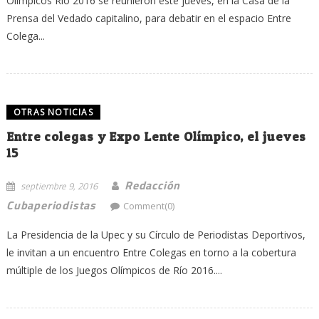
Olímpicos Río 2016 se reunieron este jueves, en la Casa de la
Entre
Prensa del Vedado capitalino, para debatir en el espacio Entre
Colegas
Colega...
OTRAS NOTICIAS
Entre colegas y Expo Lente Olímpico, el jueves
15
Redacción
septiembre 9, 2016
Cubaperiodistas
Comment(0)
La Presidencia de la Upec y su Círculo de Periodistas Deportivos,
le invitan a un encuentro Entre Colegas en torno a la cobertura
múltiple de los Juegos Olímpicos de Río 2016....