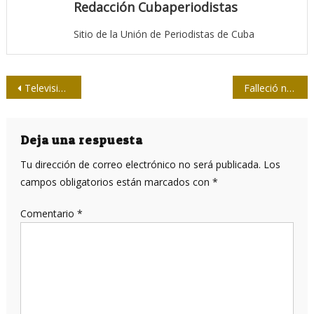
Redacción Cubaperiodistas
Sitio de la Unión de Periodistas de Cuba
Navegación
Televisión Serrana, un faro en el lomerío
Falleció nuestro colega Alberto Rodríguez Fernández
de
entradas
Deja una respuesta
Tu dirección de correo electrónico no será publicada.
Los
campos obligatorios están marcados con
*
Comentario
*