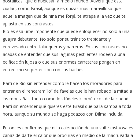
postálicas” que embelesan a medio mundo. Advertí que esta
ciudad, como Brasil, aunque es quizás más maravillosa que
aquella imagen que de niña me forjé, te atrapa a la vez que te
aplasta en sus contrastes.
Río es esa urbe imponente que puede enloquecer no solo a una
guajira debutante. No solo por su tránsito trepidante y
enrevesado entre talanqueras y barreras. En sus contrastes no
acabas de entender que sus lagunas pestilentes rodeen a una
edificación lujosa o que sus enormes carreteras pongan en
entredicho su perfección con sus baches.
Partí de Río sin entender cómo le hacen los moradores para
entrar en el “encaramillo” de favelas que le han robado la mitad a
las montañas, tanto como los túneles kilométricos de la ciudad.
Partí sin entender qué quieres este Brasil que baila samba a toda
hora, aunque su mundo se haga pedazos con Dilma incluida.
Entonces confirmas que ni la calefacción de una suite fastuosa es
capaz de darte el calor que procuras en medio de la madrugada a