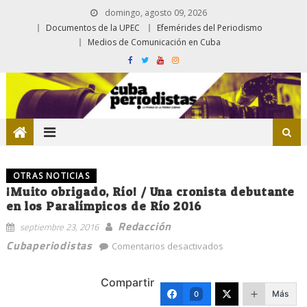
domingo, agosto 09, 2026
Documentos de la UPEC
Efemérides del Periodismo
Medios de Comunicación en Cuba
OTRAS NOTICIAS
¡Muito obrigado, Río! / Una cronista debutante
en los Paralímpicos de Río 2016
Redacción
septiembre 23, 2016
en
Cubaperiodistas
Comentarios desactivados
¡Muito
obrigado,
Compartir
Río!
Más
0
/