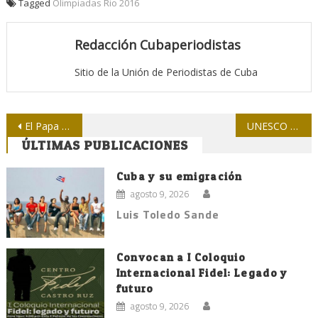
Tagged
Olimpiadas Rio 2016
Redacción Cubaperiodistas
Sitio de la Unión de Periodistas de Cuba
Navegación
El Papa Francisco deplora periodismo basado en rumores
UNESCO vs. desigualdades
ÚLTIMAS PUBLICACIONES
de
entradas
Cuba y su emigración
agosto 9, 2026
Luis Toledo Sande
Convocan a I Coloquio
Internacional Fidel: Legado y
futuro
agosto 9, 2026