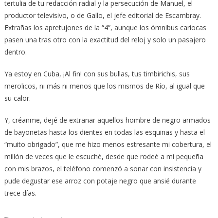
tertulia de tu redacción radial y la persecución de Manuel, el
productor televisivo, o de Gallo, el jefe editorial de Escambray.
Extrañas los apretujones de la “4”, aunque los ómnibus cariocas
pasen una tras otro con la exactitud del reloj y solo un pasajero
dentro.
Ya estoy en Cuba, ¡Al fin! con sus bullas, tus timbirichis, sus
merolicos, ni más ni menos que los mismos de Río, al igual que
su calor.
Y, créanme, dejé de extrañar aquellos hombre de negro armados
de bayonetas hasta los dientes en todas las esquinas y hasta el
“muito obrigado”, que me hizo menos estresante mi cobertura, el
millón de veces que le escuché, desde que rodeé a mi pequeña
con mis brazos, el teléfono comenzó a sonar con insistencia y
pude degustar ese arroz con potaje negro que ansié durante
trece días.