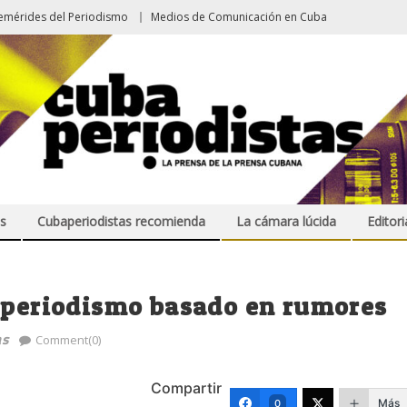
emérides del Periodismo
Medios de Comunicación en Cuba
s
Cubaperiodistas recomienda
La cámara lúcida
Editori
a periodismo basado en rumores
as
Comment(0)
Compartir
Más
0