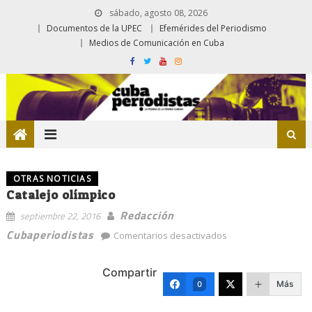
sábado, agosto 08, 2026
Documentos de la UPEC
Efemérides del Periodismo
Medios de Comunicación en Cuba
OTRAS NOTICIAS
Catalejo olímpico
Redacción
septiembre 22, 2016
en
Cubaperiodistas
Comentarios desactivados
Catalejo
olímpico
Compartir
Más
0