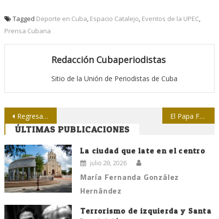
Tagged
Deporte en Cuba
,
Espacio Catalejo
,
Eventos de la UPEC
,
Prensa Cubana
Redacción Cubaperiodistas
Sitio de la Unión de Periodistas de Cuba
Navegación
Regresa El Loquito a sus predios de San Antonio de los Baños
El Papa Francisco deplora periodismo basado en rumores
ÚLTIMAS PUBLICACIONES
de
entradas
La ciudad que late en el centro
julio 28, 2026
María Fernanda González
Hernández
Terrorismo de izquierda y Santa