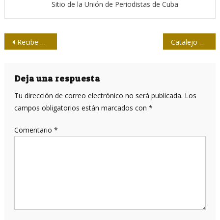
Sitio de la Unión de Periodistas de Cuba
Navegación
Recibe Antonio Moltó, Premio Maestro de la Radio de la CMKC santiaguera
Catalejo olímpico
de
entradas
Deja una respuesta
Tu dirección de correo electrónico no será publicada.
Los
campos obligatorios están marcados con
*
Comentario
*