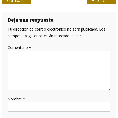
Navegación
Dilma, un zapato de cristal
Fidel acusa: 28 de enero de 1952
de
entradas
Deja una respuesta
Tu dirección de correo electrónico no será publicada.
Los
campos obligatorios están marcados con
*
Comentario
*
Nombre
*