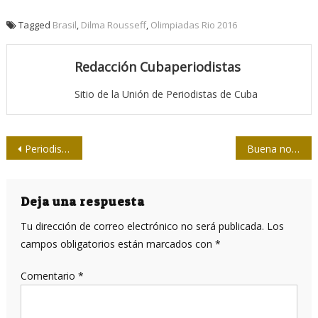
Tagged
Brasil
,
Dilma Rousseff
,
Olimpiadas Rio 2016
Redacción Cubaperiodistas
Sitio de la Unión de Periodistas de Cuba
Navegación
Periodistas de Holguín rinden homenaje a Fidel por sus 90
Buena noticia: Verano sin déficit de generación eléctrica
de
entradas
Deja una respuesta
Tu dirección de correo electrónico no será publicada.
Los
campos obligatorios están marcados con
*
Comentario
*