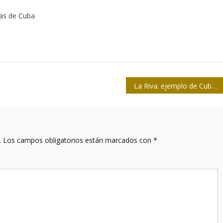
tas de Cuba
La Riva: ejemplo de Cuba, más necesario que nunca
.
Los campos obligatorios están marcados con
*