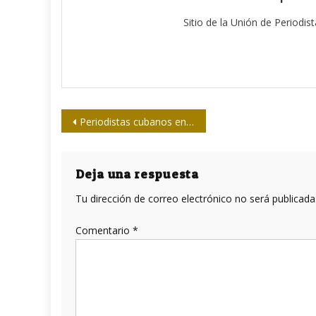
Sitio de la Unión de Periodis
Navegación
Periodistas cubanos en las Olimpiadas de Río
de
entradas
Deja una respuesta
Tu dirección de correo electrónico no será publicada
Comentario
*