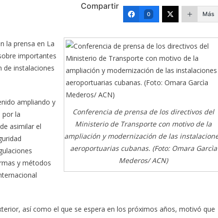
Compartir
Más
0
on la prensa en La
 sobre importantes
 de instalaciones
enido ampliando y
Conferencia de prensa de los directivos del
 por la
Ministerio de Transporte con motivo de la
de asimilar el
ampliación y modernización de las instalacion
guridad
aeroportuarias cubanas. (Foto: Omara Garcìa
egulaciones
Mederos/ ACN)
ormas y métodos
nternacional
exterior, así como el que se espera en los próximos años, motivó que