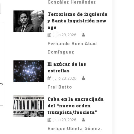
González Hernández
Terrorismo de izquierda
y Santa Inquisición new
age
julio 28, 2026
Fernando Buen Abad
Domínguez
El azúcar de las
estrellas
julio 28, 2026
es
Frei Betto
Cuba en la encrucijada
del “nuevo orden
trumpista/fascista”
julio 28, 2026
Enrique Ubieta Gómez.