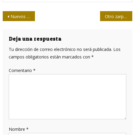
Navegación
Nuevos ministros de Economía y de Educación Superior
Otro zarpazo terrorista en Francia
de
entradas
Deja una respuesta
Tu dirección de correo electrónico no será publicada.
Los
campos obligatorios están marcados con
*
Comentario
*
Nombre
*