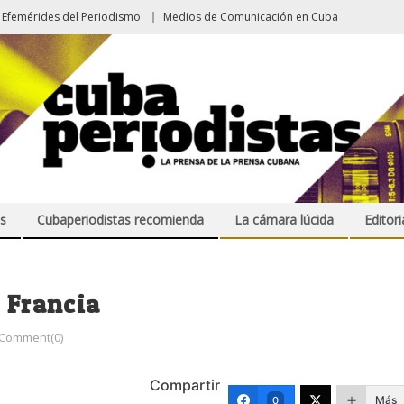
Efemérides del Periodismo
Medios de Comunicación en Cuba
s
Cubaperiodistas recomienda
La cámara lúcida
Editori
n Francia
Comment(0)
Compartir
Más
0