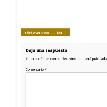
Navegación
Reiteran preocupación por persistencia de Ley de Ajuste Cubano
de
entradas
Deja una respuesta
Tu dirección de correo electrónico no será publicada
Comentario
*