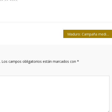
Maduro: Campaña mediática busca justificar intervención en Venezuela
.
Los campos obligatorios están marcados con
*