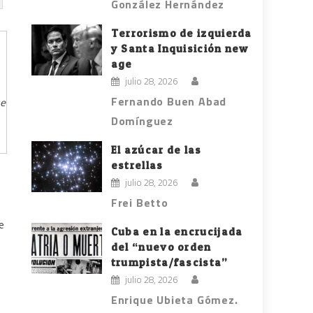
González Hernández
Terrorismo de izquierda
y Santa Inquisición new
age
julio 28, 2026
Fernando Buen Abad
ue
Domínguez
El azúcar de las
estrellas
julio 28, 2026
Frei Betto
e
Cuba en la encrucijada
del “nuevo orden
trumpista/fascista”
julio 28, 2026
Enrique Ubieta Gómez.