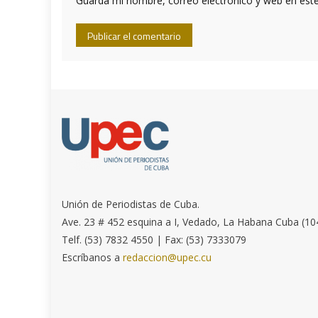
Guarda mi nombre, correo electrónico y web en est
Unión de Periodistas de Cuba.
Ave. 23 # 452 esquina a I, Vedado, La Habana Cuba (10
Telf. (53) 7832 4550 | Fax: (53) 7333079
Escríbanos a
redaccion@upec.cu