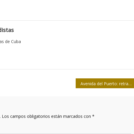
istas
tas de Cuba
Avenida del Puerto: retrato de una obra decisiva
.
Los campos obligatorios están marcados con
*