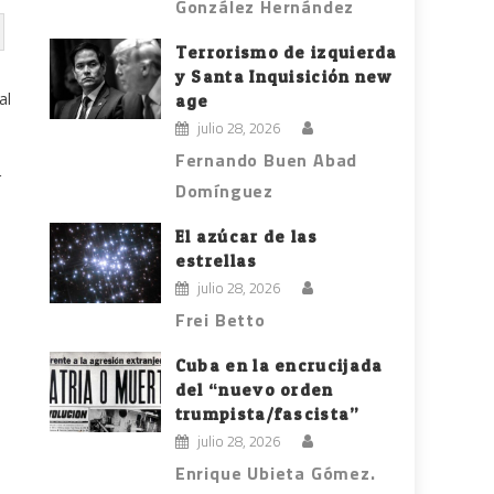
González Hernández
Terrorismo de izquierda
y Santa Inquisición new
al
age
julio 28, 2026
Fernando Buen Abad
r
Domínguez
El azúcar de las
estrellas
julio 28, 2026
Frei Betto
Cuba en la encrucijada
del “nuevo orden
trumpista/fascista”
julio 28, 2026
Enrique Ubieta Gómez.