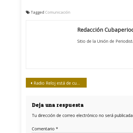
Tagged
Comunicación
Redacción Cubaperiod
Sitio de la Unión de Periodis
Navegación
Radio Reloj está de cumple
de
entradas
Deja una respuesta
Tu dirección de correo electrónico no será publicada
Comentario
*