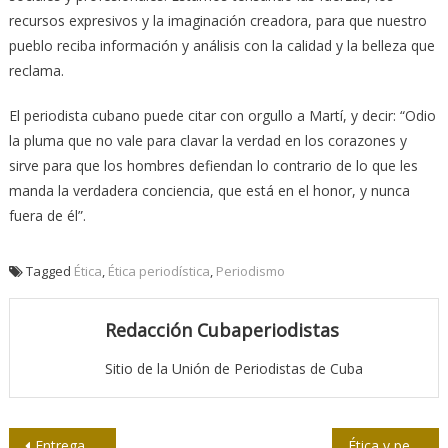
recursos expresivos y la imaginación creadora, para que nuestro
pueblo reciba información y análisis con la calidad y la belleza que
reclama.
El periodista cubano puede citar con orgullo a Martí, y decir: “Odio
la pluma que no vale para clavar la verdad en los corazones y
sirve para que los hombres defiendan lo contrario de lo que les
manda la verdadera conciencia, que está en el honor, y nunca
fuera de él”.
Tagged
Ética
,
Ética periodística
,
Periodismo
Redacción Cubaperiodistas
Sitio de la Unión de Periodistas de Cuba
Navegación
Entregados los premios del Concurso periodístico 26 de Julio
Ética y periodismo ¿ser o no ser?