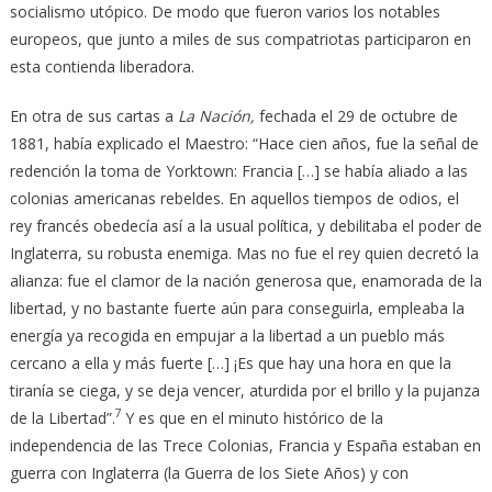
socialismo utópico. De modo que fueron varios los notables
europeos, que junto a miles de sus compatriotas participaron en
esta contienda liberadora.
En otra de sus cartas a
La Nación,
fechada el 29 de octubre de
1881, había explicado el Maestro: “Hace cien años, fue la señal de
redención la toma de Yorktown: Francia […] se había aliado a las
colonias americanas rebeldes. En aquellos tiempos de odios, el
rey francés obedecía así a la usual política, y debilitaba el poder de
Inglaterra, su robusta enemiga. Mas no fue el rey quien decretó la
alianza: fue el clamor de la nación generosa que, enamorada de la
libertad, y no bastante fuerte aún para conseguirla, empleaba la
energía ya recogida en empujar a la libertad a un pueblo más
cercano a ella y más fuerte […] ¡Es que hay una hora en que la
tiranía se ciega, y se deja vencer, aturdida por el brillo y la pujanza
7
de la Libertad”.
Y es que en el minuto histórico de la
independencia de las Trece Colonias, Francia y España estaban en
guerra con Inglaterra (la Guerra de los Siete Años) y con