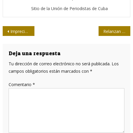
Sitio de la Unión de Periodistas de Cuba
Navegación
Imprecisiones / Titulares para pensar
Relanzan web de la Asamblea Nacional de Poder Popular de Cuba
de
entradas
Deja una respuesta
Tu dirección de correo electrónico no será publicada.
Los
campos obligatorios están marcados con
*
Comentario
*