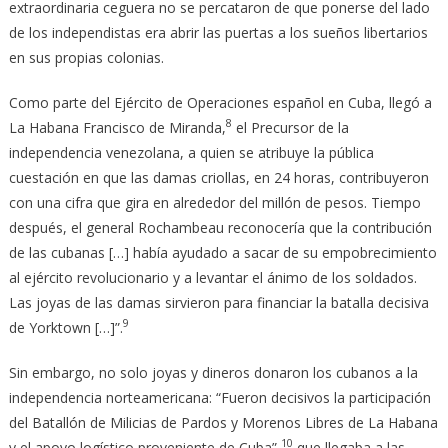
extraordinaria ceguera no se percataron de que ponerse del lado
de los independistas era abrir las puertas a los sueños libertarios
en sus propias colonias.
Como parte del Ejército de Operaciones español en Cuba, llegó a
8
La Habana Francisco de Miranda,
el Precursor de la
independencia venezolana, a quien se atribuye la pública
cuestación en que las damas criollas, en 24 horas, contribuyeron
con una cifra que gira en alrededor del millón de pesos. Tiempo
después, el general Rochambeau reconocería que la contribución
de las cubanas […] había ayudado a sacar de su empobrecimiento
al ejército revolucionario y a levantar el ánimo de los soldados.
Las joyas de las damas sirvieron para financiar la batalla decisiva
9
de Yorktown […]”.
Sin embargo, no solo joyas y dineros donaron los cubanos a la
independencia norteamericana: “Fueron decisivos la participación
del Batallón de Milicias de Pardos y Morenos Libres de La Habana
10
y el apoyo logístico proveniente de Cuba”,
que llegaba a las