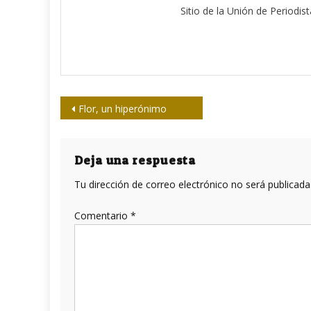
Sitio de la Unión de Periodis
Navegación
Flor, un hiperónimo
de
entradas
Deja una respuesta
Tu dirección de correo electrónico no será publicada
Comentario
*