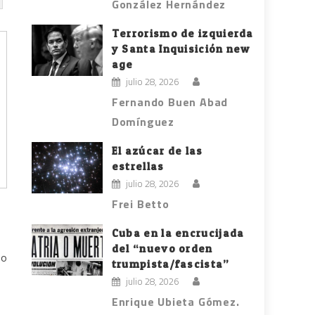
González Hernández
Terrorismo de izquierda
y Santa Inquisición new
age
julio 28, 2026
Fernando Buen Abad
Domínguez
El azúcar de las
estrellas
julio 28, 2026
Frei Betto
Cuba en la encrucijada
del “nuevo orden
mo
trumpista/fascista”
julio 28, 2026
Enrique Ubieta Gómez.