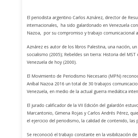
El periodista argentino Carlos Aznárez, director de R
internacionales, ha sido galardonado en Venezuela con
Nazoa,
por su compromiso y trabajo comunicacional a f
Aznárez es autor de los libros Palestina, una nación, u
socialismo (2005); Rebeldes sin tierra: Historia del MST 
Venezuela de hoy (2000).
El Movimiento de Periodismo Necesario (MPN) reconoc
Aníbal Nazoa 2016 un total de 30 trabajos comunicacion
Venezuela, en medio de la actual guerra mediática inter
El jurado calificador de la VII Edición del galardón es
Marcantonio, Gimena Rojas y Carlos Andrés Pérez, qui
el ejercicio del periodismo, la calidad de contenido, las p
Se reconoció el trabajo constante en la visibilización d