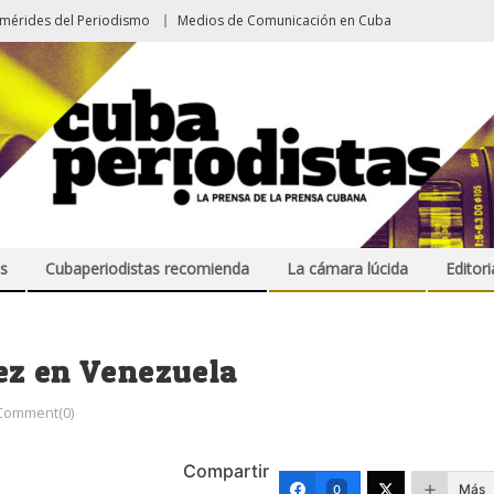
emérides del Periodismo
Medios de Comunicación en Cuba
s
Cubaperiodistas recomienda
La cámara lúcida
Editori
ez en Venezuela
Comment(0)
Compartir
Más
0