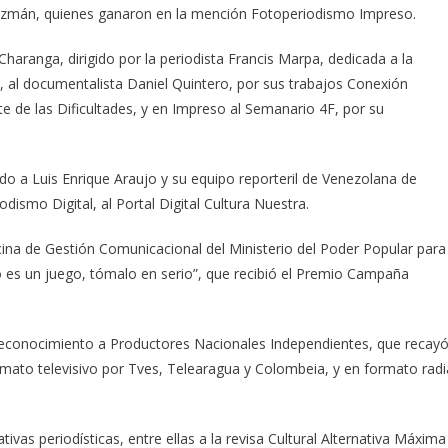
uzmán, quienes ganaron en la mención Fotoperiodismo Impreso.
aranga, dirigido por la periodista Francis Marpa, dedicada a la
ón, al documentalista Daniel Quintero, por sus trabajos Conexión
e de las Dificultades, y en Impreso al Semanario 4F, por su
ado a Luis Enrique Araujo y su equipo reporteril de Venezolana de
odismo Digital, al Portal Digital Cultura Nuestra.
cina de Gestión Comunicacional del Ministerio del Poder Popular para
no es un juego, tómalo en serio”, que recibió el Premio Campaña
 reconocimiento a Productores Nacionales Independientes, que recay
rmato televisivo por Tves, Telearagua y Colombeia, y en formato radi
vas periodísticas, entre ellas a la revisa Cultural Alternativa Máxima