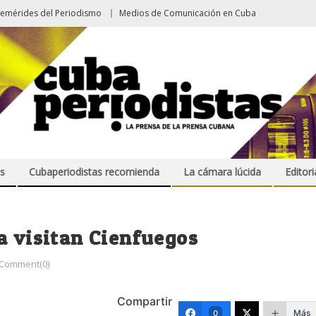
femérides del Periodismo
Medios de Comunicación en Cuba
s
Cubaperiodistas recomienda
La cámara lúcida
Editori
a visitan Cienfuegos
Comment(0)
Compartir
Más
0