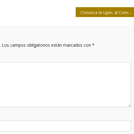
Convoca la Upec al Concurso Nacional de Periodismo 26 de Julio
.
Los campos obligatorios están marcados con
*