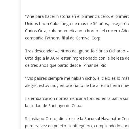
“Vine para hacer historia en el primer crucero, el prime
Unidos hacia Cuba luego de más de 50 años, aseguró e
Carlos Orta, cubanoamericano a bordo del crucero Adon
compañía Fathom, filial de Carnival Corp.
Tras descender –a ritmo del grupo folclórico Ochareo –
Orta dijo a la ACN estar impresionado con la belleza del
de tres años que partió desde Pinar del Río.
“Mis padres siempre me habían dicho, el cielo es lo má
alegre, estoy muy emocionado de tocar esta tierra nue
La embarcación norteamericana fondeó en la bahía sur
la ciudad de Santiago de Cuba.
Salustiano Otero, director de la Sucursal Havanatur Cent
primera vez en puerto cienfueguero, cumpliendo los ac