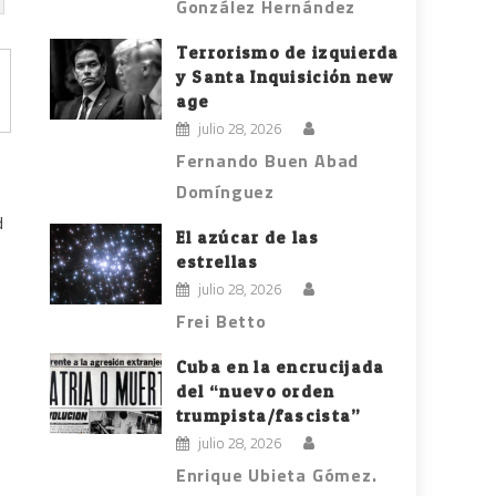
González Hernández
Terrorismo de izquierda
y Santa Inquisición new
age
julio 28, 2026
Fernando Buen Abad
Domínguez
d
El azúcar de las
estrellas
julio 28, 2026
Frei Betto
Cuba en la encrucijada
del “nuevo orden
trumpista/fascista”
julio 28, 2026
Enrique Ubieta Gómez.