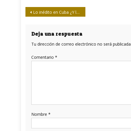
Navegación
Lo inédito en Cuba ¿Y la prensa qué?
de
entradas
Deja una respuesta
Tu dirección de correo electrónico no será publicada
Comentario
*
Nombre
*