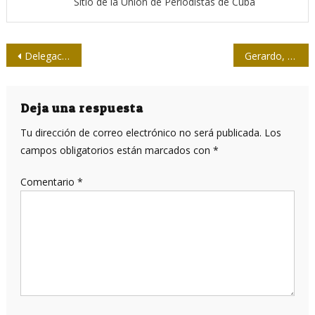
Sitio de la Unión de Periodistas de Cuba
Navegación
Delegaciones ministeriales de Cuba visitarán Estados Unidos
Gerardo, vice del ISRI y otra vez futuro papá
de
entradas
Deja una respuesta
Tu dirección de correo electrónico no será publicada.
Los
campos obligatorios están marcados con
*
Comentario
*