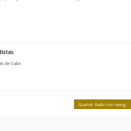
istas
tas de Cuba
Guamá: Radio con swing y osadía desde Expocuba