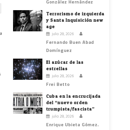
González Hernández
Terrorismo de izquierda
y Santa Inquisición new
age
 a
julio 28, 2026
Fernando Buen Abad
Domínguez
El azúcar de las
estrellas
s
julio 28, 2026
Frei Betto
Cuba en la encrucijada
del “nuevo orden
trumpista/fascista”
julio 28, 2026
Enrique Ubieta Gómez.