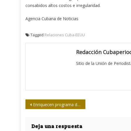
consabidos altos costos e irregularidad.
Agencia Cubana de Noticias
Tagged
Relaciones Cuba-EEUU
Redacción Cubaperiod
Sitio de la Unión de Periodis
Navegación
Enriquecen programa docente del Instituto Internacional de Periodismo José Martí
de
entradas
Deja una respuesta