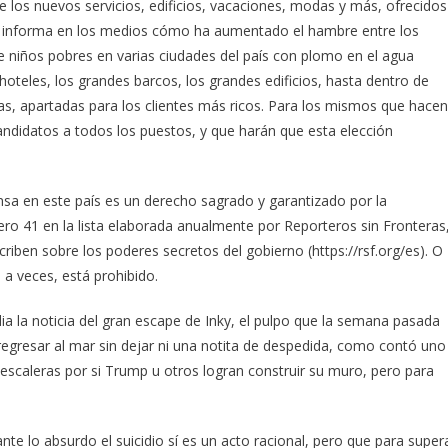
 los nuevos servicios, edificios, vacaciones, modas y más, ofrecidos
se informa en los medios cómo ha aumentado el hambre entre los
niños pobres en varias ciudades del país con plomo en el agua
oteles, los grandes barcos, los grandes edificios, hasta dentro de
tas, apartadas para los clientes más ricos. Para los mismos que hacen
andidatos a todos los puestos, y que harán que esta elección
nsa en este país es un derecho sagrado y garantizado por la
ro 41 en la lista elaborada anualmente por Reporteros sin Fronteras
riben sobre los poderes secretos del gobierno (https://rsf.org/es). O
 a veces, está prohibido.
 la noticia del gran escape de Inky, el pulpo que la semana pasada
a regresar al mar sin dejar ni una notita de despedida, como contó uno
escaleras por si Trump u otros logran construir su muro, pero para
 lo absurdo el suicidio sí es un acto racional, pero que para super