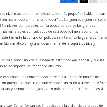
a su nivel más alto en tres décadas; los más pequeños hablan de sus
icen hacer todo en nombre de los niños; las guerras siguen sin cesar
está a niveles comparables con la época dorada de los grandes
s más vulnerables son culpados de casi todo (crimen, economía,
abiertamente la corrupción política, se intensifica la guerra contra la
ambio climático y hay una lucha infernal de la cúpula política y
sencilla conclusión de que nada de esto tiene que ser así, y que las
Pero no importa; se impone lo absurdo.
te escuchaba una conversación entre sus alumnos en una escuela
ertorriqueña dijo que Trump quiere poner “un muro a través de Méxic
jo “Hillary y Trump son amigos”. Otro más comenta: “Trump nos está
rty Law Center (organización dedicada a la vigilancia de grupos de