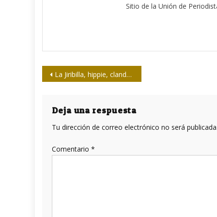
Sitio de la Unión de Periodis
Navegación
La Jiribilla, hippie, clandestina y bicicletera
de
entradas
Deja una respuesta
Tu dirección de correo electrónico no será publicada
Comentario
*