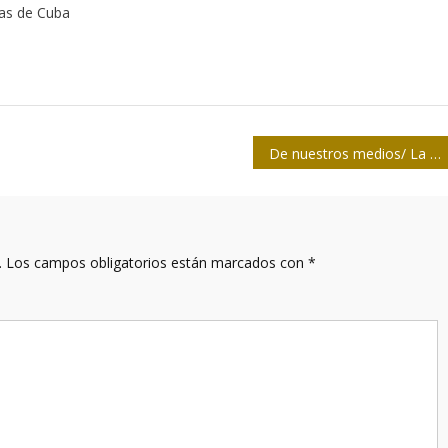
tas de Cuba
De nuestros medios/ La “papa caliente”
.
Los campos obligatorios están marcados con
*