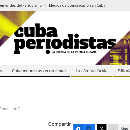
femérides del Periodismo
Medios de Comunicación en Cuba
s
Cubaperiodistas recomienda
La cámara lúcida
Editori
Comment(0)
Compartir
Más
0