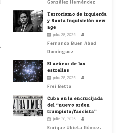
González Hernández
Terrorismo de izquierda
y Santa Inquisición new
,
age
julio 28, 2026
Fernando Buen Abad
s
Domínguez
El azúcar de las
estrellas
julio 28, 2026
Frei Betto
Cuba en la encrucijada
o
del “nuevo orden
trumpista/fascista”
julio 28, 2026
Enrique Ubieta Gómez.