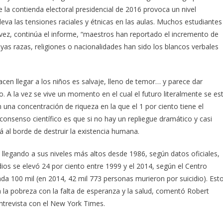
e la contienda electoral presidencial de 2016 provoca un nivel
eva las tensiones raciales y étnicas en las aulas. Muchos estudiantes
 vez, continúa el informe, “maestros han reportado el incremento de
uyas razas, religiones o nacionalidades han sido los blancos verbales
cen llegar a los niños es salvaje, lleno de temor… y parece dar
. A la vez se vive un momento en el cual el futuro literalmente se es
una concentración de riqueza en la que el 1 por ciento tiene el
 consenso científico es que si no hay un repliegue dramático y casi
á al borde de destruir la existencia humana.
é llegando a sus niveles más altos desde 1986, según datos oficiales,
dios se elevó 24 por ciento entre 1999 y el 2014, según el Centro
ada 100 mil (en 2014, 42 mil 773 personas murieron por suicidio). Est
a la pobreza con la falta de esperanza y la salud, comentó Robert
entrevista con el New York Times.